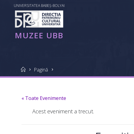
Skip
conținut
UNIVERSITATEA BABEȘ-BOLYAI
to
content
MUZEE
UBB
MUZEE UBB
Home
Pagină
« Toate Evenimente
Acest eveniment a trecut.