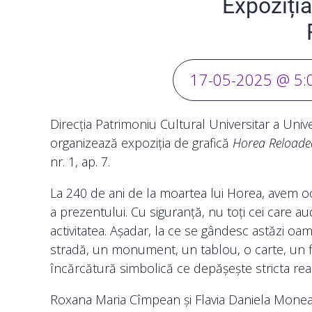
Expoziți
17-05-2025 @ 5:
Direcția Patrimoniu Cultural Universitar a Uni
organizează expoziția de grafică
Horea
Reloade
nr. 1, ap. 7.
La 240 de ani de la moartea lui Horea, avem oc
a prezentului. Cu siguranță, nu toți cei care au
activitatea. Așadar, la ce se gândesc astăzi oame
stradă, un monument, un tablou, o carte, un f
încărcătură simbolică ce depășește stricta realit
Roxana Maria Cîmpean și Flavia Daniela Monea, st