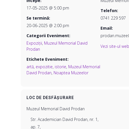
Începe:
Muzeul Memori
17-05-2025 @ 5:00 pm
Telefon:
Se termină:
0741 229 597
20-06-2025 @ 2:00 pm
Email:
Categorii Eveniment:
prodan.muzee@
Expoziții
,
Muzeul Memorial David
Vezi site-ul we
Prodan
Etichete Eveniment:
artă
,
expozitie
,
istorie
,
Muzeul Memorial
David Prodan
,
Noaptea Muzeelor
LOC DE DESFĂȘURARE
Muzeul Memorial David Prodan
Str. Academician David Prodan, nr. 1,
ap. 7,