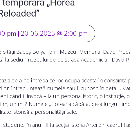
a temporară „Horea
Reloaded”
00 pm
20-06-2025 @ 2:00 pm
|
versității Babeș-Bolyai, prin Muzeul Memorial David Prod
d
, la sediul muzeului de pe strada Academician David 
azia de a ne întreba ce loc ocupă acesta în conștiința 
d ori întrebuințează numele său îi cunosc în detaliu viaț
nii când îl invocă – la un personaj istoric, o instituție, o
ilm, un mit? Numele „Horea” a căpătat de-a lungul timp
ate istorică a personalității sale.
udente în anul III la secția Istoria Artei din cadrul Fac