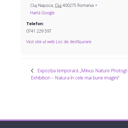
Cluj-Napoca
,
Cluj
400275
Romania
+
Hartă Google
Telefon:
0741 229 597
Vezi site-ul web Loc de desfășurare
Expoziția temporară „Milvus Nature Photog
Exhibition – Natura în cele mai bune imagini”