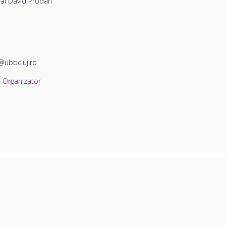
al David Prodan
ubbcluj.ro
b Organizator