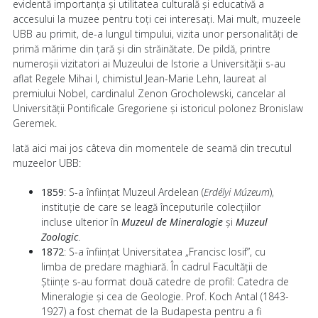
evidentă importanța și utilitatea culturală și educativă a
accesului la muzee pentru toți cei interesați. Mai mult, muzeele
UBB au primit, de-a lungul timpului, vizita unor personalități de
primă mărime din țară și din străinătate. De pildă, printre
numeroșii vizitatori ai Muzeului de Istorie a Universității s-au
aflat Regele Mihai I, chimistul Jean-Marie Lehn, laureat al
premiului Nobel, cardinalul Zenon Grocholewski, cancelar al
Universității Pontificale Gregoriene și istoricul polonez Bronislaw
Geremek.
Iată aici mai jos câteva din momentele de seamă din trecutul
muzeelor UBB:
1859
: S-a înființat Muzeul Ardelean (
Erdélyi Múzeum
),
instituție de care se leagă începuturile colecțiilor
incluse ulterior în
Muzeul de Mineralogie
și
Muzeul
Zoologic
.
1872
: S-a înființat Universitatea „Francisc Iosif”, cu
limba de predare maghiară. În cadrul Facultății de
Științe s-au format două catedre de profil: Catedra de
Mineralogie și cea de Geologie. Prof. Koch Antal (1843-
1927) a fost chemat de la Budapesta pentru a fi