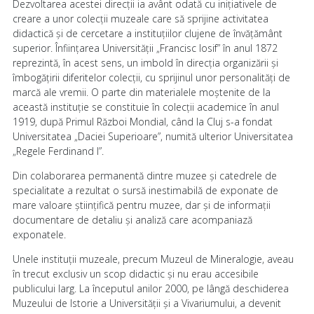
Dezvoltarea acestei direcții ia avânt odată cu inițiativele de
creare a unor colecții muzeale care să sprijine activitatea
didactică și de cercetare a instituțiilor clujene de învățământ
superior. Înființarea Universității „Francisc Iosif” în anul 1872
reprezintă, în acest sens, un imbold în direcția organizării și
îmbogățirii diferitelor colecții, cu sprijinul unor personalități de
marcă ale vremii. O parte din materialele moștenite de la
această instituție se constituie în colecții academice în anul
1919, după Primul Război Mondial, când la Cluj s-a fondat
Universitatea „Daciei Superioare”, numită ulterior Universitatea
„Regele Ferdinand I”.
Din colaborarea permanentă dintre muzee și catedrele de
specialitate a rezultat o sursă inestimabilă de exponate de
mare valoare științifică pentru muzee, dar și de informații
documentare de detaliu și analiză care acompaniază
exponatele.
Unele instituții muzeale, precum Muzeul de Mineralogie, aveau
în trecut exclusiv un scop didactic și nu erau accesibile
publicului larg. La începutul anilor 2000, pe lângă deschiderea
Muzeului de Istorie a Universității și a Vivariumului, a devenit