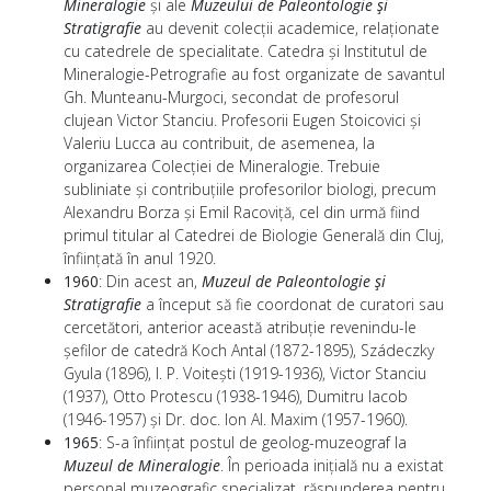
Mineralogie
și ale
Muzeului de Paleontologie și
Stratigrafie
au devenit colecții academice, relaționate
cu catedrele de specialitate. Catedra și Institutul de
Mineralogie-Petrografie au fost organizate de savantul
Gh. Munteanu-Murgoci, secondat de profesorul
clujean Victor Stanciu. Profesorii Eugen Stoicovici și
Valeriu Lucca au contribuit, de asemenea, la
organizarea Colecției de Mineralogie. Trebuie
subliniate și contribuțiile profesorilor biologi, precum
Alexandru Borza și Emil Racoviță, cel din urmă fiind
primul titular al Catedrei de Biologie Generală din Cluj,
înființată în anul 1920.
1960
:
Din acest an,
Muzeul de Paleontologie și
Stratigrafie
a început să fie coordonat de curatori sau
cercetători, anterior această atribuţie revenindu-le
șefilor de catedră Koch Antal (1872-1895), Szádeczky
Gyula (1896), I. P. Voitești (1919-1936), Victor Stanciu
(1937), Otto Protescu (1938-1946), Dumitru Iacob
(1946-1957) și Dr. doc. Ion Al. Maxim (1957-1960).
1965
:
S-a înființat postul de geolog-muzeograf la
Muzeul de Mineralogie
. În perioada inițială nu a existat
personal muzeografic specializat, răspunderea pentru