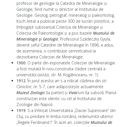
profesor de geologie la Catedra de Mineralogie și
Geologie, fiind numit și director al Institutului de
Geologie. Geolog, petrograf, mineralog și paleontolog,
Koch Antal a publicat peste 300 de lucrări științifice, a
îmbogățit substanțial Colecția de Mineralogie și
Colecția de Paleontologie și a pus bazele
Muzeului de
Mineralogie și Geologie
. Profesorul Szádeczky Gyula,
devenit șeful Catedrei de Mineralogie în 1896, a adus,
de asemenea, o contribuție semnificativă la
dezvoltarea Colecției de Mineralogie.
1900
:
O parte din exponatele Colecției de Mineralogie
a fost mutată în nou-construita clădire centrală a
universității (astăzi, str. M. Kogălniceanu, nr. 1).
1912
: În jurul acestui an s-a ridicat clădirea din str.
Clinicilor, nr. 5-7, care adăpostește actualmente
Muzeul Zoologic
(la parter) și
Vivar
ium
(la subsol). Planul
construcției este identic cu cel al Institutului de
Zoologie din Napoli.
1919
: S-a înființat Universitatea „Daciei Superioare” din
Cluj, cu predare în limba română, redenumită ulterior
„Regele Ferdinand I”. În acel an, colecțiile
Muzeului de