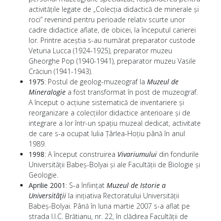
activitățile legate de „Colecția didactică de minerale și
roci” revenind pentru perioade relativ scurte unor
cadre didactice aflate, de obicei, la începutul carierei
lor. Printre aceștia s-au numărat preparator custode
Veturia Lucca (1924-1925), preparator muzeu
Gheorghe Pop (1940-1941), preparator muzeu Vasile
Crăciun (1941-1943).
1975
:
Postul de geolog-muzeograf la
Muzeul de
Mineralogie
a fost transformat în post de muzeograf.
A început o acțiune sistematică de inventariere și
reorganizare a colecțiilor didactice anterioare și de
integrare a lor într-un spațiu muzeal dedicat, activitate
de care s-a ocupat Iulia Țârlea-Hoțiu până în anul
1989.
1998
:
A început construirea
Vivariumului
din fondurile
Universităţii Babeș-Bolyai și ale Facultăţii de Biologie și
Geologie.
Aprilie 2001
: S-a înființat
Muzeul de Istorie a
Universității
la inițiativa Rectoratului Universității
Babeș-Bolyai. Până în luna martie 2007 s-a aflat pe
strada I.I.C. Brătianu, nr. 22, în clădirea Facultății de