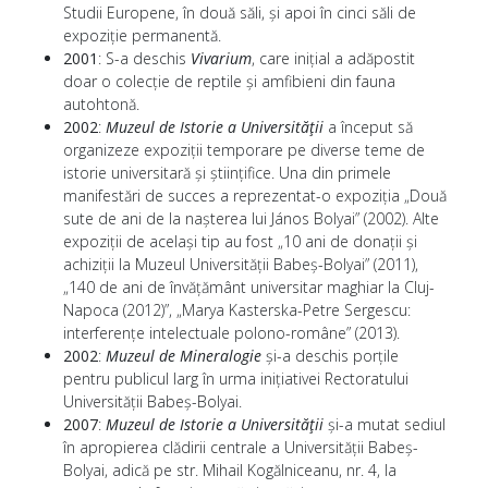
Studii Europene, în două săli, și apoi în cinci săli de
expoziție permanentă.
2001
: S-a deschis
Vivarium
, care inițial a adăpostit
doar o colecție de reptile și amfibieni din fauna
autohtonă.
2002
:
Muzeul de Istorie a Universității
a început să
organizeze expoziții temporare pe diverse teme de
istorie universitară și științifice. Una din primele
manifestări de succes a reprezentat-o expoziția „Două
sute de ani de la nașterea lui János Bolyai” (2002). Alte
expoziții de același tip au fost „10 ani de donații și
achiziții la Muzeul Universității Babeș-Bolyai” (2011),
„140 de ani de învățământ universitar maghiar la Cluj-
Napoca (2012)”, „Marya Kasterska-Petre Sergescu:
interferențe intelectuale polono-române” (2013).
2002
:
Muzeul de Mineralogie
și-a deschis porțile
pentru publicul larg în urma inițiativei Rectoratului
Universității Babeș-Bolyai.
2007
:
Muzeul de Istorie a Universității
și-a mutat sediul
în apropierea clădirii centrale a Universității Babeș-
Bolyai, adică pe str. Mihail Kogălniceanu, nr. 4, la