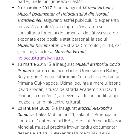
parter, unde funcționează și astăzi.
9 octombrie 2017
: S-au inaugurat
Muzeul Virtual și
Muzeul Documentar al Holocaustului din Nordul
Transilvaniei
, asigurând astfel publicului o experiență
muzeală complexă, prin faptul că vizitarea și
consultarea fondului documentar de câteva sute de
exponate este posibilă atât personal, la sediul
Muzeului Documentar
, pe strada Croitorilor, nr. 13, cât
și online, la adresa
Muzeului Virtual
,
holocausttransilvania.ro
.
13 martie 2018
: S-a inaugurat
Muzeul Memorial David
Prodan
în urma unui acord între Universitatea Babeș-
Bolyai, prin Direcția Patrimoniu Cultural Universitar, și
Primăria Cluj-Napoca. Ultima locuință a marelui istoric
David Prodan, situată pe strada Academician David
Prodan, la numărul 1, a devenit astfel un inedit spațiu
muzeal și un mini-centru cultural.
20 ianuarie 2020
: S-a inaugurat
Muzeul Alexandru
Duma
pe Calea Moților, nr. 11, sala 502. Amenajat în
contextul Centenarului UBB și dedicat Primului Război
Mondial, muzeul prezintă într-un cadru documentar
desenele artistului Alexandru Duma (1887-1916),