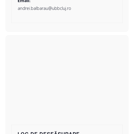
Email:
andrei.balbarau@ubbcluj.ro