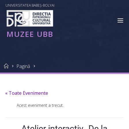
Skip
conținut
UNIVERSITATEA BABEȘ-BOLYAI
MUZEE
to
UBB
content
MUZEE UBB
Home
Pagină
« Toate Evenimente
Acest eveniment a trecut.
Atelier interactiv „De la