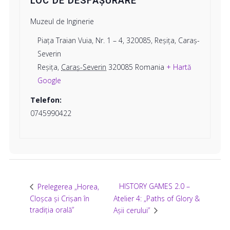
LOC DE DESFĂȘURARE
Muzeul de Inginerie
Piaţa Traian Vuia, Nr. 1 – 4, 320085, Reşiţa, Caraş-
Severin
Reșița
,
Caraș-Severin
320085
Romania
+ Hartă
Google
Telefon:
0745990422
HISTORY GAMES 2.0 –
Prelegerea „Horea,
Cloșca și Crișan în
Atelier 4: „Paths of Glory &
tradiția orală”
Așii cerului”